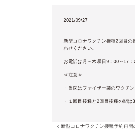
2021/09/27
新型コロナワクチン接種2
回目の
わせください。
お電話は月～木曜日
9
：
00
～
17
：
≪注意≫
・当院はファイザー製のワクチン
・１回目接種と2回目接種の間は
新型コロナワクチン接種予約再開